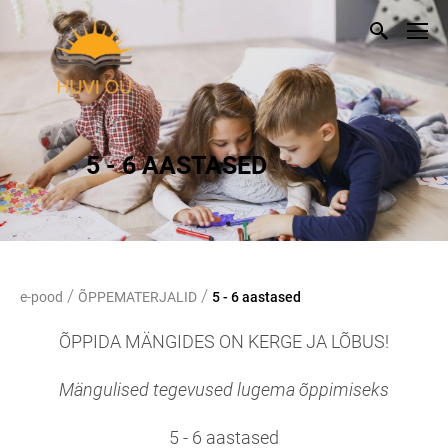
5 - 6 AASTASED
/
/
e-pood
ÕPPEMATERJALID
5 - 6 aastased
ÕPPIDA MÄNGIDES ON KERGE JA LÕBUS!
Mängulised tegevused lugema õppimiseks
5 - 6 aastased