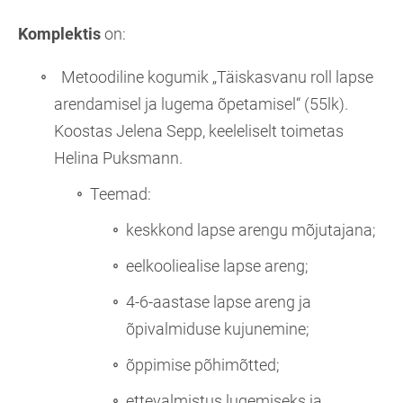
Komplektis
on:
Metoodiline kogumik „Täiskasvanu roll lapse
arendamisel ja lugema õpetamisel“ (55lk).
Koostas Jelena Sepp, keeleliselt toimetas
Helina Puksmann.
Teemad:
keskkond lapse arengu mõjutajana;
eelkooliealise lapse areng;
4-6-aastase lapse areng ja
õpivalmiduse kujunemine;
õppimise põhimõtted;
ettevalmistus lugemiseks ja