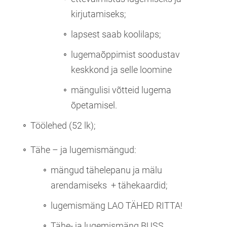
kirjutamiseks;
lapsest saab koolilaps;
lugemaõppimist soodustav
keskkond ja selle loomine
mängulisi võtteid lugema
õpetamisel.
Töölehed (52 lk);
Tähe – ja lugemismängud:
mängud tähelepanu ja mälu
arendamiseks + tähekaardid;
lugemismäng LAO TÄHED RITTA!
Tähe- ja lugemismäng BUSS.