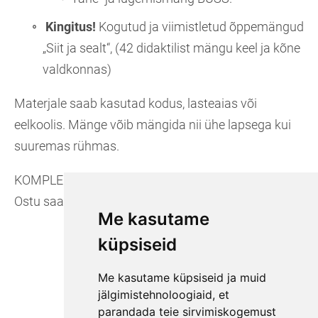
Kingitus!
Kogutud ja viimistletud õppemängud
„Siit ja sealt“, (42 didaktilist mängu keel ja kõne
valdkonnas)
Materjale saab kasutad kodus, lasteaias või
eelkoolis. Mänge võib mängida nii ühe lapsega kui
suuremas rühmas.
KOMPLEKTI HIND: 49€
Ostu saab sooritada
e-poest
Me kasutame
küpsiseid
Me kasutame küpsiseid ja muid
jälgimistehnoloogiaid, et
parandada teie sirvimiskogemust