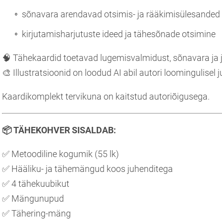
sõnavara arendavad otsimis- ja rääkimisülesanded
kirjutamisharjutuste ideed ja tähesõnade otsimine
🧠 Tähekaardid toetavad lugemisvalmidust, sõnavara ja 
🎨 Illustratsioonid on loodud AI abil autori loomingulisel
Kaardikomplekt tervikuna on kaitstud autoriõigusega.
📦
TÄHEKOHVER SISALDAB:
✅ Metoodiline kogumik (55 lk)
✅ Hääliku- ja tähemängud koos juhenditega
✅ 4 tähekuubikut
✅ Mängunupud
✅ Tähering-mäng