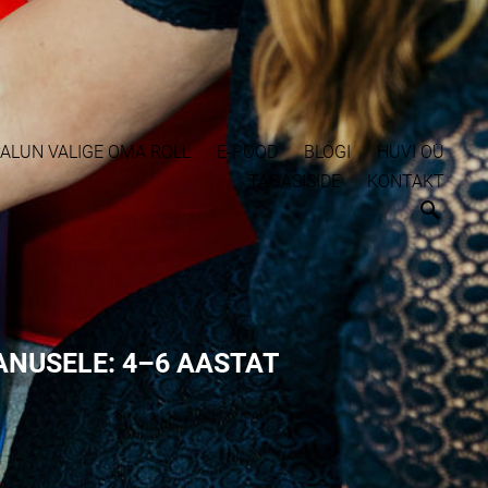
ALUN VALIGE OMA ROLL
E-POOD
BLOGI
HUVI OÜ
TAGASISIDE
KONTAKT
NUSELE: 4–6 AASTAT