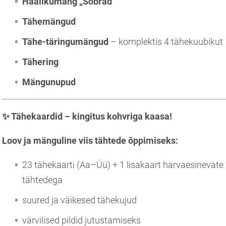
Häälikumäng „Sõbrad”
Tähemängud
Tähe-täringumängud
– komplektis 4 tähekuubikut
Tähering
Mängunupud
✨
Tähekaardid – kingitus kohvriga kaasa!
Loov ja mänguline viis tähtede õppimiseks:
23 tähekaarti (Aa–Üü) + 1 lisakaart harvaesinevate
tähtedega
suured ja väikesed tähekujud
värvilised pildid jutustamiseks