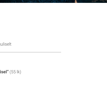
liselt
isel”
(55 lk)