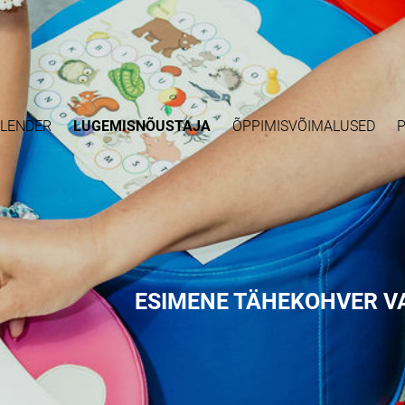
ALENDER
LUGEMISNÕUSTAJA
ÕPPIMISVÕIMALUSED
P
ESIMENE TÄHEKOHVER VA