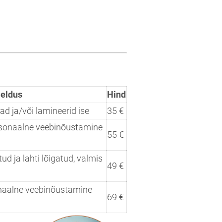
jeldus
Hind
ad ja/või lamineerid ise
35 €
ersonaalne veebinõustamine
55 €
ud ja lahti lõigatud, valmis
49 €
naalne veebinõustamine
69 €