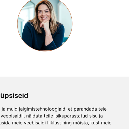
üpsiseid
ja muid jälgimistehnoloogiaid, et parandada teie
 aadressil koolitushuvi@gmail.com
eebisaidil, näidata teile isikupärastatud sisu ja
üsida meie veebisaidi liiklust ning mõista, kust meie