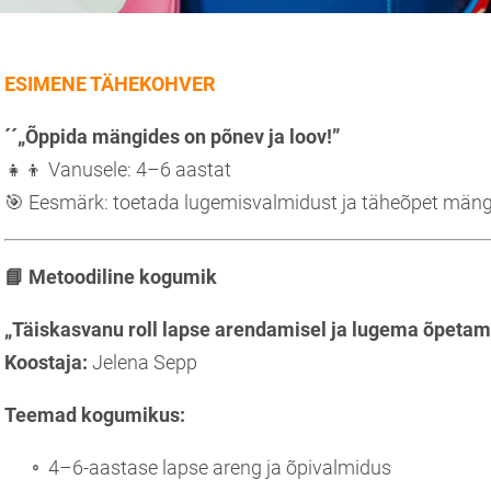
ESIMENE TÄHEKOHVER
´´„Õppida mängides on põnev ja loov!”
👧👦 Vanusele: 4–6 aastat
🎯 Eesmärk: toetada lugemisvalmidust ja täheõpet mängu
📘
Metoodiline kogumik
„Täiskasvanu roll lapse arendamisel ja lugema õpetam
Koostaja:
Jelena Sepp
Teemad kogumikus:
4–6-aastase lapse areng ja õpivalmidus