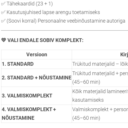
✅ Tähekaardid (23 + 1)
✅ Kasutusjuhised lapse arengu toetamiseks
✅ (Soovi korral) Personaalne veebinõustamine autoriga
💛
VALI ENDALE SOBIV KOMPLEKT:
Versioon
Kir
1. STANDARD
Trükitud materjalid – lõik
Trükitud materjalid + p
2. STANDARD + NÕUSTAMINE
(45–60 min)
Kõik materjalid lamineerit
3. VALMISKOMPLEKT
kasutamiseks
4. VALMISKOMPLEKT +
Valmiskomplekt + perso
NÕUSTAMINE
(45–60 min)