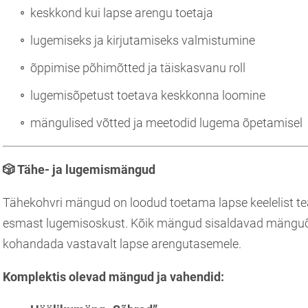
keskkond kui lapse arengu toetaja
lugemiseks ja kirjutamiseks valmistumine
õppimise põhimõtted ja täiskasvanu roll
lugemisõpetust toetava keskkonna loomine
mängulised võtted ja meetodid lugema õpetamisel
🎲
Tähe- ja lugemismängud
Tähekohvri mängud on loodud toetama lapse keelelist te
esmast lugemisoskust. Kõik mängud sisaldavad mänguõp
kohandada vastavalt lapse arengutasemele.
Komplektis olevad mängud ja vahendid: