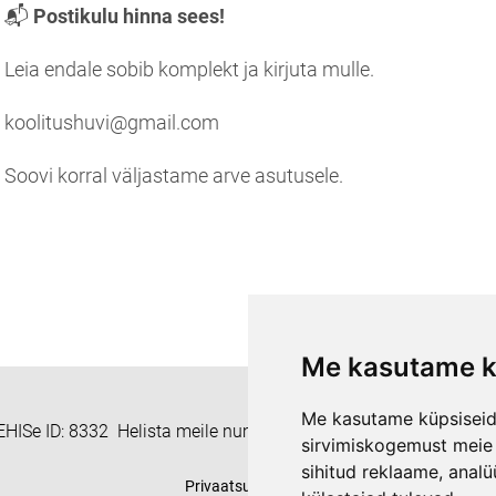
📬
Postikulu hinna sees!
Leia endale sobib komplekt ja kirjuta mulle.
koolitushuvi@gmail.com
Soovi korral väljastame arve asutusele.
Me kasutame k
Me kasutame küpsiseid 
HISe ID: 8332 Helista meile numbril +372 55938233 või kirjuta
sirvimiskogemust meie v
sihitud reklaame, analü
Privaatsuspoliitika