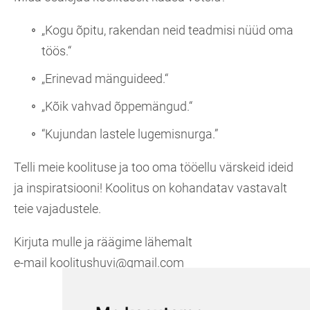
„Kogu õpitu, rakendan neid teadmisi nüüd oma
töös.“
„Erinevad mänguideed.“
„Kõik vahvad õppemängud.“
“Kujundan lastele lugemisnurga.”
Telli meie koolituse ja too oma tööellu värskeid ideid
ja inspiratsiooni! Koolitus on kohandatav vastavalt
teie vajadustele.
Kirjuta mulle ja räägime lähemalt
e-mail koolitushuvi@gmail.com