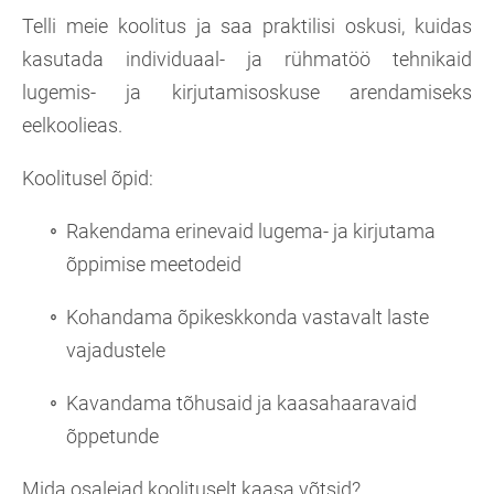
Telli meie koolitus ja saa praktilisi oskusi, kuidas
kasutada individuaal- ja rühmatöö tehnikaid
lugemis- ja kirjutamisoskuse arendamiseks
eelkoolieas.
Koolitusel õpid:
Rakendama erinevaid lugema- ja kirjutama
õppimise meetodeid
Kohandama õpikeskkonda vastavalt laste
vajadustele
Kavandama tõhusaid ja kaasahaaravaid
õppetunde
Mida osalejad koolituselt kaasa võtsid?