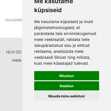
Me kasutame
küpsiseid
/
TAGASISIDE
Arenda lugemisoskust mänguliselt!
Me kasutame küpsiseid ja muid
jälgimistehnoloogiaid, et
parandada teie sirvimiskogemust
meie veebisaidil, näidata teile
isikupärastatud sisu ja sihitud
reklaame, analüüsida meie
HUVI OÜ Täienduskoolitusasutus EHISe ID: 8332 Helista
veebisaidi liiklust ning mõista,
meile numbril +372 55938233 või kirjuta aadressil
kust meie külastajad tulevad.
koolitushuvi@gmail.com
Nõustun
Privaatsuspoliitika
Keeldun
Muuda minu eelistusi