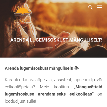
ARENDA LUGEMISOSKUST MÄNGULISELT!
Arenda lugemisoskust mänguliselt!
📚
Kas oled lasteaiaõpetaja, assistent, lapsehoidja või
eelkooliõpetaja? Meie koolitus
„Mänguvõtteid
lugemisoskuse arendamiseks eelkoolieas“
on
loodud just sulle!