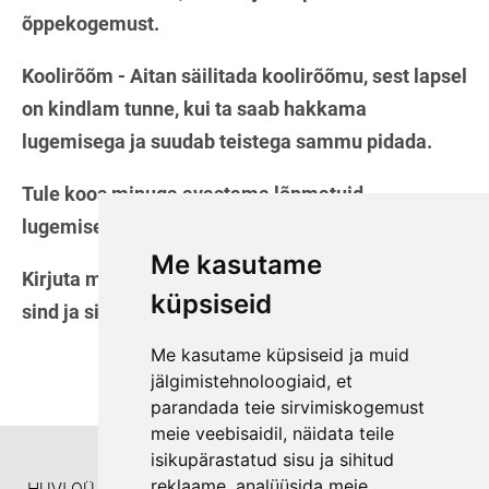
õppekogemust.
Koolirõõm - Aitan säilitada koolirõõmu, sest lapsel
on kindlam tunne, kui ta saab hakkama
lugemisega ja suudab teistega sammu pidada.
Tule koos minuga avastama lõpmatuid
lugemiselamusi! ✨
Me kasutame
Kirjuta mulle, ning räägime lähemalt, kuidas saan
küpsiseid
sind ja sinu last toetada tema teekonnal. 🙂
Me kasutame küpsiseid ja muid
jälgimistehnoloogiaid, et
parandada teie sirvimiskogemust
meie veebisaidil, näidata teile
isikupärastatud sisu ja sihitud
reklaame, analüüsida meie