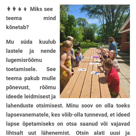
👩‍👩‍👧‍👦 Miks see
teema mind
kõnetab?
Mu süda kuulub
lastele ja nende
lugemisrõõmu
toetamisele. See
teema pakub mulle
põnevust, rõõmu
ideede leidmisest ja
lahenduste otsimisest. Minu soov on olla toeks
lapsevanematele, kes võib-olla tunnevad, et ideed
lapse õpetamiseks on otsa saanud või vajavad
lihtsalt uut lähenemist. Otsin alati uusi ja