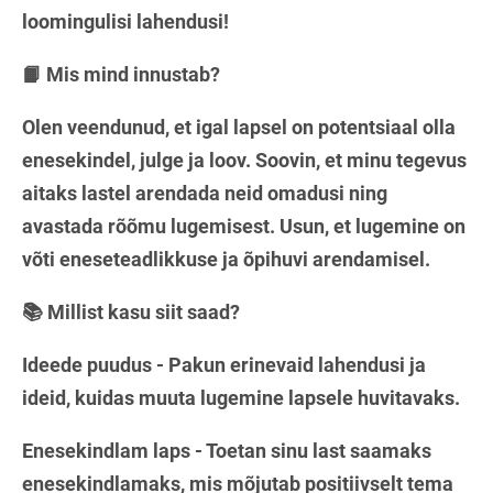
loomingulisi lahendusi!
📙 Mis mind innustab?
Olen veendunud, et igal lapsel on potentsiaal olla
enesekindel, julge ja loov. Soovin, et minu tegevus
aitaks lastel arendada neid omadusi ning
avastada rõõmu lugemisest. Usun, et lugemine on
võti eneseteadlikkuse ja õpihuvi arendamisel.
📚 Millist kasu siit saad?
Ideede puudus - Pakun erinevaid lahendusi ja
ideid, kuidas muuta lugemine lapsele huvitavaks.
Enesekindlam laps - Toetan sinu last saamaks
enesekindlamaks, mis mõjutab positiivselt tema