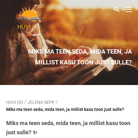
MIKS MA TEEN SEDA, MIDA TEEN, JA
MILLIST KASU TOON JUST SULLE?
/
/
HUVI OÜ
JELENA SEPP
Miks ma teen seda, mida teen, ja millist kasu toon just sulle?
Miks ma teen seda, mida teen, ja millist kasu toon
just sulle? ✨