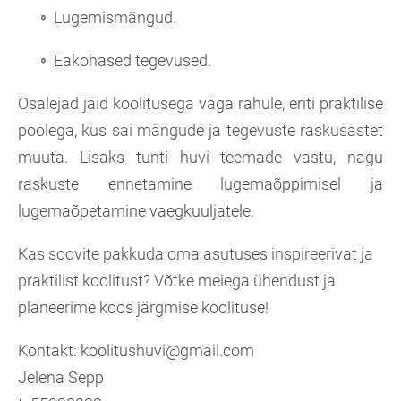
Lugemismängud.
Eakohased tegevused.
Osalejad jäid koolitusega väga rahule, eriti praktilise
poolega, kus sai mängude ja tegevuste raskusastet
muuta. Lisaks tunti huvi teemade vastu, nagu
raskuste ennetamine lugemaõppimisel ja
lugemaõpetamine vaegkuuljatele.
Kas soovite pakkuda oma asutuses inspireerivat ja
praktilist koolitust? Võtke meiega ühendust ja
planeerime koos järgmise koolituse!
Kontakt: koolitushuvi@gmail.com
Jelena Sepp