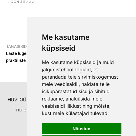
t. 55938233
Me kasutame
/
küpsiseid
TAGASISIDE
Laste lugema ja kirjutama õpetamine eelkoolieas läbi
praktiliste tegevuste
Me kasutame küpsiseid ja muid
jälgimistehnoloogiaid, et
parandada teie sirvimiskogemust
meie veebisaidil, näidata teile
isikupärastatud sisu ja sihitud
reklaame, analüüsida meie
HUVI OÜ Täienduskoolitusasutus EHISe ID: 8332 Helista
veebisaidi liiklust ning mõista,
meile numbril +372 55938233 või kirjuta aadressil
kust meie külastajad tulevad.
koolitushuvi@gmail.com
Nõustun
Privaatsuspoliitika