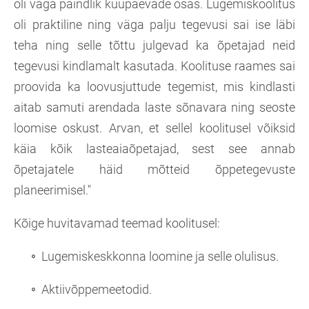
oli väga paindlik kuupäevade osas. Lugemiskoolitus
oli praktiline ning väga palju tegevusi sai ise läbi
teha ning selle tõttu julgevad ka õpetajad neid
tegevusi kindlamalt kasutada. Koolituse raames sai
proovida ka loovusjuttude tegemist, mis kindlasti
aitab samuti arendada laste sõnavara ning seoste
loomise oskust. Arvan, et sellel koolitusel võiksid
käia kõik lasteaiaõpetajad, sest see annab
õpetajatele häid mõtteid õppetegevuste
planeerimisel."
Kõige huvitavamad teemad koolitusel:
Lugemiskeskkonna loomine ja selle olulisus.
Aktiivõppemeetodid.