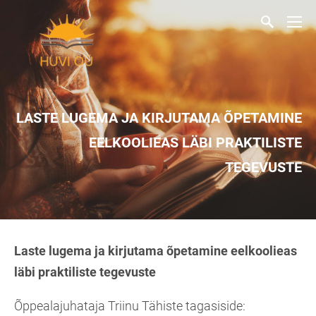
LASTE LUGEMA JA KIRJUTAMA ÕPETAMINE
EELKOOLIEAS LÄBI PRAKTILISTE
TEGEVUSTE
Laste lugema ja kirjutama õpetamine eelkoolieas
läbi praktiliste tegevuste
Õppealajuhataja Triinu Tähiste tagasiside: