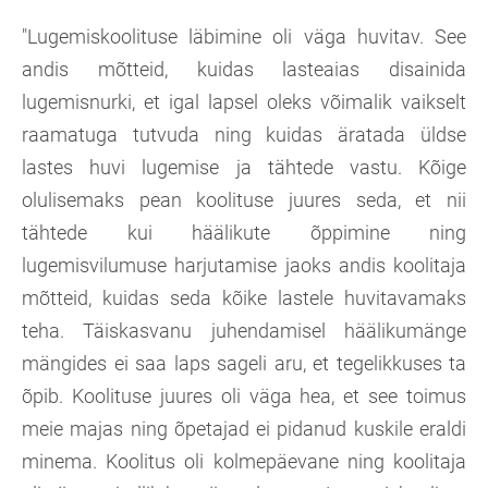
"Lugemiskoolituse läbimine oli väga huvitav. See
andis mõtteid, kuidas lasteaias disainida
lugemisnurki, et igal lapsel oleks võimalik vaikselt
raamatuga tutvuda ning kuidas äratada üldse
lastes huvi lugemise ja tähtede vastu. Kõige
olulisemaks pean koolituse juures seda, et nii
tähtede kui häälikute õppimine ning
lugemisvilumuse harjutamise jaoks andis koolitaja
mõtteid, kuidas seda kõike lastele huvitavamaks
teha. Täiskasvanu juhendamisel häälikumänge
mängides ei saa laps sageli aru, et tegelikkuses ta
õpib. Koolituse juures oli väga hea, et see toimus
meie majas ning õpetajad ei pidanud kuskile eraldi
minema. Koolitus oli kolmepäevane ning koolitaja