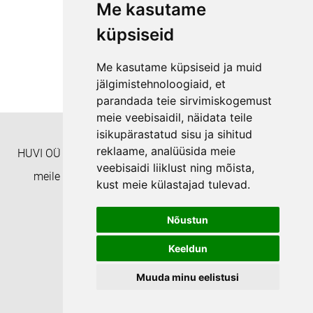
Me kasutame
küpsiseid
Me kasutame küpsiseid ja muid
jälgimistehnoloogiaid, et
parandada teie sirvimiskogemust
meie veebisaidil, näidata teile
isikupärastatud sisu ja sihitud
reklaame, analüüsida meie
HUVI OÜ Täienduskoolitusasutus EHISe ID: 8332 Helista
veebisaidi liiklust ning mõista,
meile numbril +372 55938233 või kirjuta aadressil
kust meie külastajad tulevad.
koolitushuvi@gmail.com
Nõustun
Privaatsuspoliitika
Keeldun
Muuda minu eelistusi