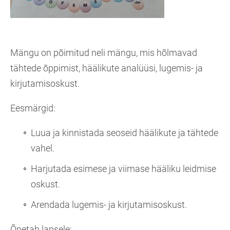
Mängu on põimitud neli mängu, mis hõlmavad
tähtede õppimist, häälikute analüüsi, lugemis- ja
kirjutamisoskust.
Eesmärgid:
Luua ja kinnistada seoseid häälikute ja tähtede
vahel.
Harjutada esimese ja viimase hääliku leidmise
oskust.
Arendada lugemis- ja kirjutamisoskust.
Õpetab lapsele: