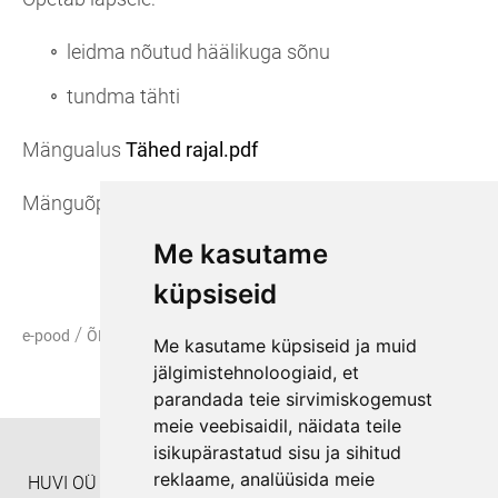
leidma nõutud häälikuga sõnu
tundma tähti
Mängualus
Tähed rajal.pdf
Mänguõpetus
Tähed rajal lauamäng õpetus.pdf
Me kasutame
küpsiseid
/
/
e-pood
ÕPPEMATERJALID
TÄHED RAJAL. Neli mängu
Me kasutame küpsiseid ja muid
jälgimistehnoloogiaid, et
parandada teie sirvimiskogemust
meie veebisaidil, näidata teile
isikupärastatud sisu ja sihitud
reklaame, analüüsida meie
HUVI OÜ Täienduskoolitusasutus EHISe ID: 8332 Helista