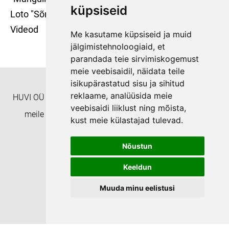
küpsiseid
Loto "Sõna ja pilt"
Videod
Me kasutame küpsiseid ja muid
jälgimistehnoloogiaid, et
parandada teie sirvimiskogemust
meie veebisaidil, näidata teile
isikupärastatud sisu ja sihitud
reklaame, analüüsida meie
HUVI OÜ Täienduskoolitusasutus EHISe ID: 8332 Helista
veebisaidi liiklust ning mõista,
meile numbril +372 55938233 või kirjuta aadressil
kust meie külastajad tulevad.
koolitushuvi@gmail.com
Nõustun
Privaatsuspoliitika
Keeldun
Muuda minu eelistusi
Update cookies preferences