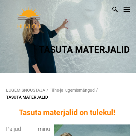
TASUTA MATERJALID
/
/
LUGEMISNÕUSTAJA
Tähe-ja lugemismängud
TASUTA MATERJALID
Tasuta materjalid on tulekul!
Paljud minu