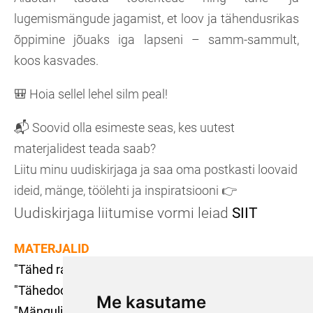
lugemismängude jagamist, et loov ja tähendusrikas
õppimine jõuaks iga lapseni – samm-sammult,
koos kasvades.
🎒 Hoia sellel lehel silm peal!
📬 Soovid olla esimeste seas, kes uutest
materjalidest teada saab?
Liitu minu uudiskirjaga ja saa oma postkasti loovaid
ideid, mänge, töölehti ja inspiratsiooni 👉
Uudiskirjaga liitumise vormi leiad
SIIT
MATERJALID
"Tähed rajal"
"Tähedoomino"
Me kasutame
"Mängulisi võtteid lugema õpetamisel"