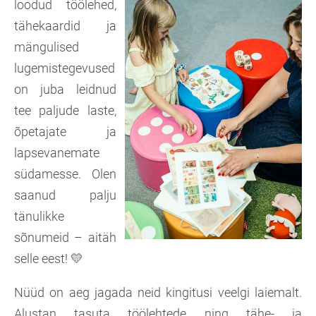
loodud töölehed,
tähekaardid ja
mängulised
lugemistegevused
on juba leidnud
tee paljude laste,
õpetajate ja
lapsevanemate
südamesse. Olen
saanud palju
tänulikke
sõnumeid – aitäh
selle eest! 💛
Nüüd on aeg jagada neid kingitusi veelgi laiemalt.
Alustan tasuta töölehtede ning tähe- ja