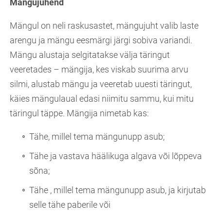
Mängujuhend
Mängul on neli raskusastet, mängujuht valib laste
arengu ja mängu eesmärgi järgi sobiva variandi.
Mängu alustaja selgitatakse välja täringut
veeretades – mängija, kes viskab suurima arvu
silmi, alustab mängu ja veeretab uuesti täringut,
käies mängulaual edasi niimitu sammu, kui mitu
täringul täppe. Mängija nimetab kas:
Tähe, millel tema mängunupp asub;
Tähe ja vastava häälikuga algava või lõppeva
sõna;
Tähe , millel tema mängunupp asub, ja kirjutab
selle tähe paberile või