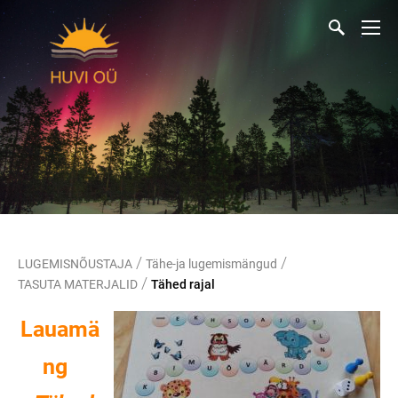
/
/
LUGEMISNÕUSTAJA
Tähe-ja lugemismängud
/
TASUTA MATERJALID
Tähed rajal
Lauamä
ng