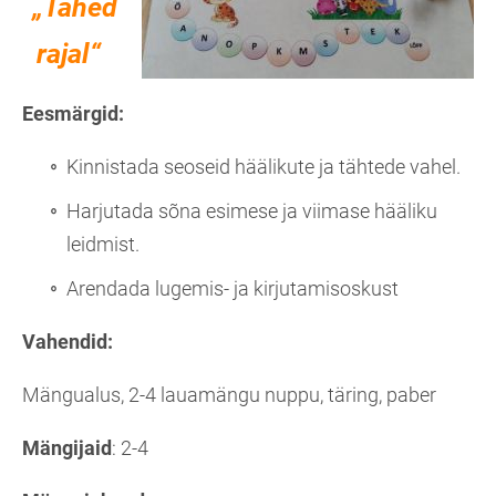
„Tähed
rajal“
Eesmärgid:
Kinnistada seoseid häälikute ja tähtede vahel.
Harjutada sõna esimese ja viimase hääliku
leidmist.
Arendada lugemis- ja kirjutamisoskust
Vahendid:
Mängualus, 2-4 lauamängu nuppu, täring, paber
Mängijaid
: 2-4