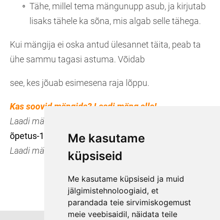
Tähe, millel tema mängunupp asub, ja kirjutab
lisaks tähele ka sõna, mis algab selle tähega.
Kui mängija ei oska antud ülesannet täita, peab ta
ühe sammu tagasi astuma. Võidab
see, kes jõuab esimesena raja lõppu.
Kas soovid mängida? Laadi mäng alla!
Laadi mänguõpetus alla siit.
Tähed rajal lauamäng
õpetus-1.pdf
Me kasutame
Laadi mängu alusfail alla siit.
Tähed rajal-1.pdf
küpsiseid
Me kasutame küpsiseid ja muid
jälgimistehnoloogiaid, et
parandada teie sirvimiskogemust
meie veebisaidil, näidata teile