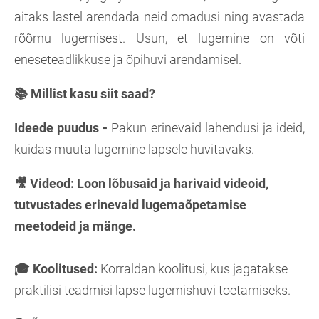
aitaks lastel arendada neid omadusi ning avastada
rõõmu lugemisest. Usun, et lugemine on võti
eneseteadlikkuse ja õpihuvi arendamisel.
📚 Millist kasu siit saad?
Ideede puudus -
Pakun erinevaid lahendusi ja ideid,
kuidas muuta lugemine lapsele huvitavaks.
🎥 Videod:
Loon lõbusaid ja harivaid videoid,
tutvustades erinevaid lugemaõpetamise
meetodeid ja mänge.
🎓 Koolitused:
Korraldan koolitusi, kus jagatakse
praktilisi teadmisi lapse lugemishuvi toetamiseks.