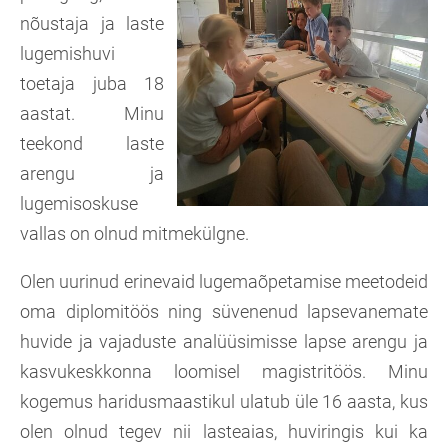
nõustaja ja laste
lugemishuvi
toetaja juba 18
aastat. Minu
teekond laste
arengu ja
lugemisoskuse
vallas on olnud mitmekülgne.
Olen uurinud erinevaid lugemaõpetamise meetodeid
oma diplomitöös ning süvenenud lapsevanemate
huvide ja vajaduste analüüsimisse lapse arengu ja
kasvukeskkonna loomisel magistritöös. Minu
kogemus haridusmaastikul ulatub üle 16 aasta, kus
olen olnud tegev nii lasteaias, huviringis kui ka