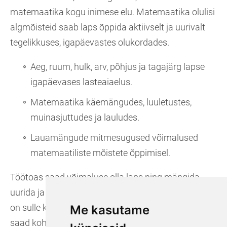
matemaatika kogu inimese elu. Matemaatika olulisi
algmõisteid saab laps õppida aktiivselt ja uurivalt
tegelikkuses, igapäevastes olukordades.
Aeg, ruum, hulk, arv, põhjus ja tagajärg lapse
igapäevases lasteaiaelus.
Matemaatika käemängudes, luuletustes,
muinasjuttudes ja lauludes.
Lauamängude mitmesugused võimalused
matemaatiliste mõistete õppimisel.
Töötoas saad võimaluse olla laps ning mängida,
uurida ja imestada. Tasuks sinu kaaslöömise eest
on sulle kingituseks hulk põnevaid materjale, mida
Me kasutame
saad kohe oma igapäevatöösse rakendada.