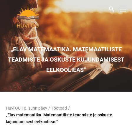
„ELAV MATEMAATIKA. MATEMAATILISTE
TEADMISTE JA OSKUSTE KUJUNDAMISEST
EELKOOLIEAS”
/
/
Huvi OÜ 10. sünnipäev
Töötoad
„Elav matemaatika. Matemaatiliste teadmiste ja oskuste
kujundamisest eelkoolieas”