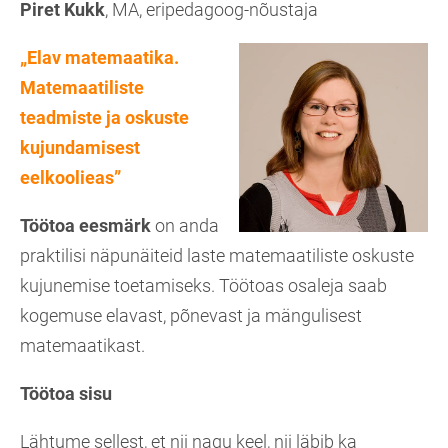
Piret Kukk
, MA, eripedagoog-nõustaja
„Elav matemaatika.
Matemaatiliste
teadmiste ja oskuste
kujundamisest
eelkoolieas”
Töötoa eesmärk
on anda
praktilisi näpunäiteid laste matemaatiliste oskuste
kujunemise toetamiseks. Töötoas osaleja saab
kogemuse elavast, põnevast ja mängulisest
matemaatikast.
Töötoa sisu
Lähtume sellest, et nii nagu keel, nii läbib ka