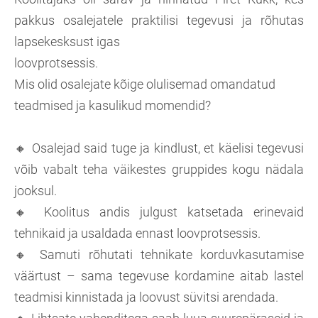
pakkus osalejatele praktilisi tegevusi ja rõhutas
lapsekesksust igas
loovprot
sessis.
Mis olid osalejate kõige olulisemad omandatud
teadmised ja kasulikud momendid?
🔸​ Osalejad said tuge ja kindlust, et käelisi tegevusi
võib vabalt teha väikestes gruppides kogu nädala
jooksul.
🔸​ Koolitus andis julgust katsetada erinevaid
tehnikaid ja usaldada ennast loovprotsessis.
🔸​ Samuti rõhutati tehnikate korduvkasutamise
väärtust – sama tegevuse kordamine aitab lastel
teadmisi kinnistada ja loovust süvitsi arendada.