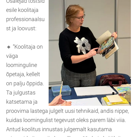
Osalejad tõstsid
esile koolitaja
professionaalsu
st ja loovust:
🔸​ “Koolitaja on
väga
loominguline
õpetaja, kellelt
on palju õppida.
Ta julgustas
katsetama ja
proovima lastega julgelt uusi tehnikaid, andis nippe,
kuidas loomingulist tegevust oleks parem läbi viia.
Antud koolitus innustas julgemalt kasutama