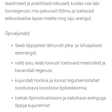
teadmised ja praktilised oskused, kuidas viia läbi
loovtegevusi, mis pakuvad rõõmu ja toetavad
eelkooliealise lapse meelte ning taju arengut.
Õpiväljundid:
Seab õppijatest lähtuvalt pika- ja lühiajalised
eesmärgid;
valib sisu, leiab loovust toetavaid meetodeid ja
kavandab tegevusi;
kujundab hooliva ja loovat tegutsemistahet
soodustava koostöise õpikeskkonna;
toetab õpimotivatsiooni ja eakohase arenguga
õppija kujunemist.