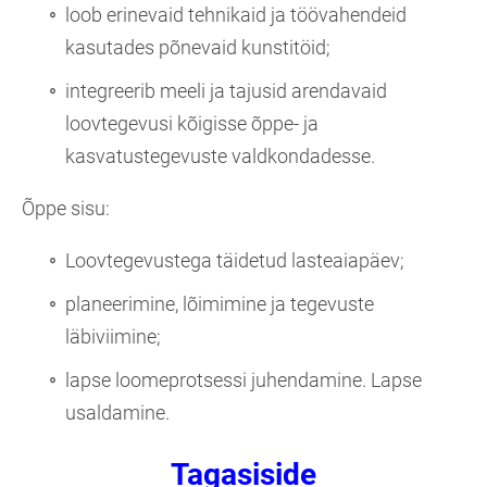
loob erinevaid tehnikaid ja töövahendeid
kasutades põnevaid kunstitöid;
integreerib meeli ja tajusid arendavaid
loovtegevusi kõigisse õppe- ja
kasvatustegevuste valdkondadesse.
Õppe sisu:
Loovtegevustega täidetud lasteaiapäev;
planeerimine, lõimimine ja tegevuste
läbiviimine;
lapse loomeprotsessi juhendamine. Lapse
usaldamine.
Tagasiside