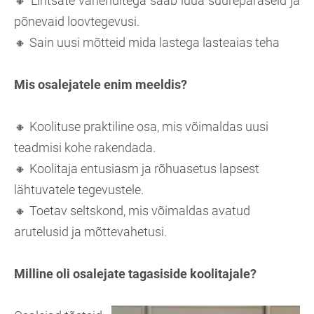
🔸​ Lihtsate vahenditega saab luua suurepäraseid ja
põnevaid loovtegevusi.
🔸​ Sain uusi mõtteid mida lastega lasteaias teha
Mis osalejatele enim meeldis?
🔸​ Koolituse praktiline osa, mis võimaldas uusi
teadmisi kohe rakendada.
🔸​ Koolitaja entusiasm ja rõhuasetus lapsest
lähtuvatele tegevustele.
🔸​ Toetav seltskond, mis võimaldas avatud
arutelusid ja mõttevahetusi.
Milline oli osalejate tagasiside koolitajale?