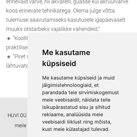
erinevaid värve, nii akvarelli, guašše kui akrüülvärve
koos erinevate tehnikatega. Olema julge võtta
tulemuse saavutamiseks kasutusele igapäevaselt
muuks otstarbeks vajalikke vahendeid.”
🔸​ "Koolitaja on super! Meeldis väga jutuvestmine ja
praktilised tegevused."
Me kasutame
🔸​ "Piret rõhutas loovuse olulisust lapsest
küpsiseid
lähtuvates tegevustes, mis oli väga väärtuslik."
Me kasutame küpsiseid ja muid
jälgimistehnoloogiaid, et
parandada teie sirvimiskogemust
meie veebisaidil, näidata teile
isikupärastatud sisu ja sihitud
reklaame, analüüsida meie
HUVI OÜ Täienduskoolitusasutus EHISe ID: 8332 Helista
veebisaidi liiklust ning mõista,
meile numbril +372 55938233 või kirjuta aadressil
kust meie külastajad tulevad.
koolitushuvi@gmail.com