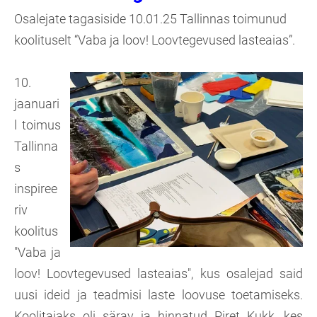
Osalejate tagasiside 10.01.25 Tallinnas toimunud
koolituselt “Vaba ja loov! Loovtegevused lasteaias”.
10.​
jaanuari
l toimus
Tallinna
s
inspiree
riv
koolitus
"Vaba ja
loov! Loovtegevused lasteaias", kus osalejad said
uusi ideid ja teadmisi laste loovuse toetamiseks.
Koolitajaks oli särav ja hinnatud Piret Kukk, kes