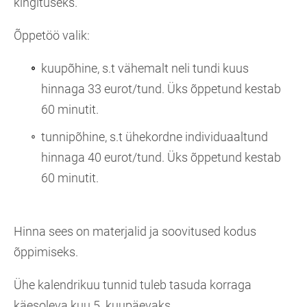
kingituseks.
Õppetöö valik:
kuupõhine, s.t vähemalt neli tundi kuus
hinnaga 33 eurot/tund. Üks õppetund kestab
60 minutit.
tunnipõhine, s.t ühekordne individuaaltund
hinnaga 40 eurot/tund. Üks õppetund kestab
60 minutit.
Hinna sees on materjalid ja soovitused kodus
õppimiseks.
Ühe kalendrikuu tunnid tuleb tasuda korraga
käesoleva kuu 5. kuupäevaks.