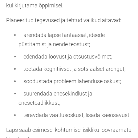
kui kirjutama õppimisel.
Planeeritud tegevused ja tehtud valikud aitavad:
arendada lapse fantaasiat, ideede
püstitamist ja nende teostust;
edendada loovust ja otsustusvõimet;
toetada kognitiivset ja sotsiaalset arengut;
soodustada probleemilahenduse oskust;
suurendada enesekindlust ja
eneseteadlikkust;
teravdada vaatlusoskust, lisada käeosavust.
Laps saab esimesel kohtumisel isikliku loovraamatu