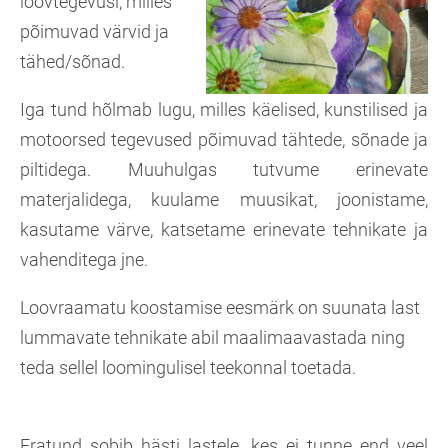
loovtegevusi, milles
põimuvad värvid ja
tähed/sõnad.
Iga tund hõlmab lugu, milles käelised, kunstilised ja
motoorsed tegevused põimuvad tähtede, sõnade ja
piltidega. Muuhulgas tutvume erinevate
materjalidega, kuulame muusikat, joonistame,
kasutame värve, katsetame erinevate tehnikate ja
vahenditega jne.
Loovraamatu koostamise eesmärk on suunata last
lummavate tehnikate abil maalimaavastada ning
teda sellel loomingulisel teekonnal toetada.
Eratund sobib hästi lastele, kes ei tunne end veel