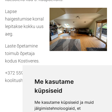
Lapse
haigestumise korral
lepitakse kokku uus
aeg.
Laste õpetamine
toimub õpetaja
kodus Kostiveres.
+372 5593 8233
koolitushuvi@gmail.com
Me kasutame
küpsiseid
Me kasutame küpsiseid ja muid
jälgimistehnoloogiaid, et