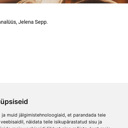
nalüüs, Jelena Sepp.
üpsiseid
ja muid jälgimistehnoloogiaid, et parandada teie
 aadressil koolitushuvi@gmail.com
eebisaidil, näidata teile isikupärastatud sisu ja