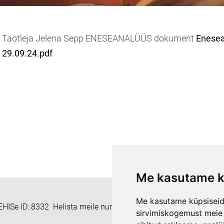
Taotleja Jelena Sepp ENESEANALÜÜS dokument
Enesea
29.09.24.pdf
Me kasutame k
Me kasutame küpsiseid 
HISe ID: 8332 Helista meile numbril +372 55938233 või kirjuta
sirvimiskogemust meie v