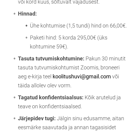
või kord kuus, sõltuvalt vajadusest.
Hinnad:
Ühe kohtumise (1,5 tundi) hind on 66,00€.
Paketi hind: 5 korda 295,00€ (üks
kohtumine 59€).
Tasuta tutvumiskohtumine:
Pakun 30 minutit
tasuta tutvumiskohtumist Zoomis, broneeri
aeg e-kirja teel
koolitushuvi@gmail.com
või
täida allolev olev vorm.
Tagatud konfidentsiaalsus:
Kõik arutelud ja
teave on konfidentsiaalsed.
Järjepidev tugi:
Jälgin sinu edusamme, aitan
eesmärke saavutada ja annan tagasisidet