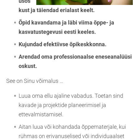
usos
kust ja täiendad erialast keelt.
Õpid kavandama ja läbi viima õppe- ja
kasvatustegevusi eesti keeles.
Kujundad efektiivse õpikeskkonna.
Arendad oma professionaalse eneseanalüüsi
oskust.
See on Sinu võimalus …
Luua oma ellu ajaline vabadus. Toetan sind
kavade ja projektide planeerimisel ja
ettevalmistamisel.
Aitan luua või kohandada õppematerjale, kui
rühmas on erivanuselised või individuaalset