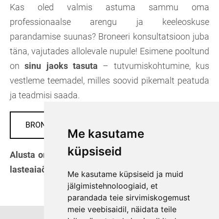
Kas oled valmis astuma sammu oma
professionaalse arengu ja keeleoskuse
parandamise suunas? Broneeri konsultatsioon juba
täna, vajutades allolevale nupule! Esimene pooltund
on
sinu jaoks tasuta
– tutvumiskohtumine, kus
vestleme teemadel, milles soovid pikemalt peatuda
ja teadmisi saada.
BRONEERI KONSULTATSIOON
Me kasutame
küpsiseid
Alusta oma teekonda enesekindlama ja edukama
lasteaiaõpetajana koos minuga!
Me kasutame küpsiseid ja muid
jälgimistehnoloogiaid, et
parandada teie sirvimiskogemust
meie veebisaidil, näidata teile