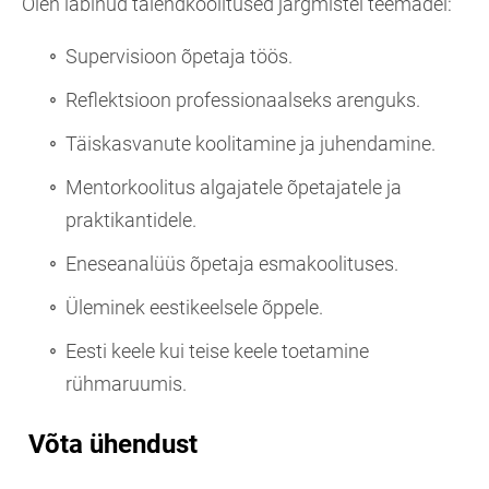
Olen läbinud täiendkoolitused järgmistel teemadel:
Supervisioon õpetaja töös.
Reflektsioon professionaalseks arenguks.
Täiskasvanute koolitamine ja juhendamine.
Mentorkoolitus algajatele õpetajatele ja
praktikantidele.
Eneseanalüüs õpetaja esmakoolituses.
Üleminek eestikeelsele õppele.
Eesti keele kui teise keele toetamine
rühmaruumis.
Võta ühendust