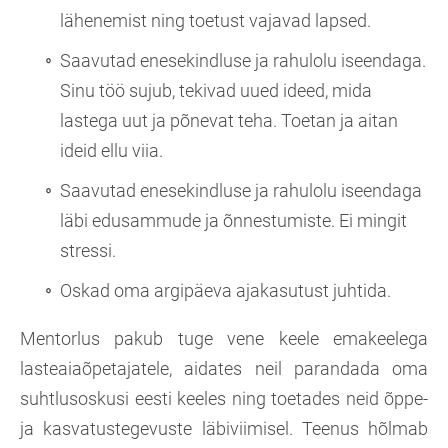
lähenemist ning toetust vajavad lapsed.
Saavutad enesekindluse ja rahulolu iseendaga.
Sinu töö sujub, tekivad uued ideed, mida
lastega uut ja põnevat teha. Toetan ja aitan
ideid ellu viia.
Saavutad enesekindluse ja rahulolu iseendaga
läbi edusammude ja õnnestumiste. Ei mingit
stressi.
Oskad oma argipäeva ajakasutust juhtida.
Mentorlus pakub tuge vene keele emakeelega
lasteaiaõpetajatele, aidates neil parandada oma
suhtlusoskusi eesti keeles ning toetades neid õppe-
ja kasvatustegevuste läbiviimisel. Teenus hõlmab