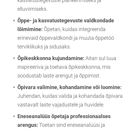
kasvatustegevuste planeerimiseks ja
elluviimiseks.
Õppe- ja kasvatustegevuste valdkondade
lõimimine:
Õpetan, kuidas integreerida
erinevaid õppevaldkondi ja muuta õppetöö
terviklikuks ja sidusaks.
Õpikeskkonna kujundamine:
Aitan sul luua
inspireeriva ja toetava õpikeskkonna, mis
soodustab laste arengut ja õppimist.
Õpivara valimine, kohandamine või loomine:
Juhendan, kuidas valida ja kohandada õpivara
vastavalt laste vajadustele ja huvidele.
Eneseanalüüs õpetaja professionaalses
arengus:
Toetan sind eneseanalüüsi ja