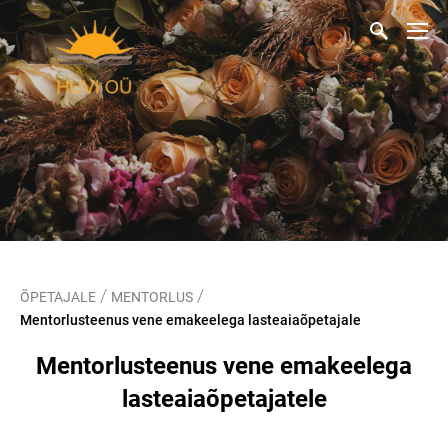
/
/
ÕPETAJALE
MENTORLUS
Mentorlusteenus vene emakeelega lasteaiaõpetajale
Mentorlusteenus vene emakeelega
lasteaiaõpetajatele