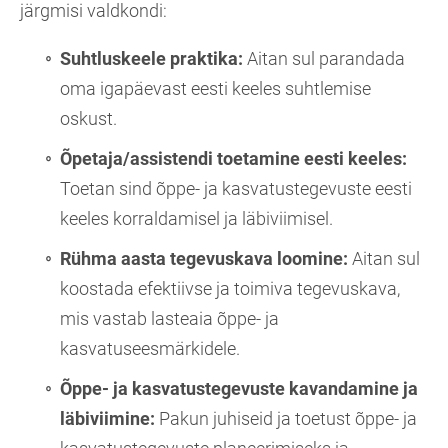
järgmisi valdkondi:
Suhtluskeele praktika:
Aitan sul parandada
oma igapäevast eesti keeles suhtlemise
oskust.
Õpetaja/assistendi toetamine eesti keeles:
Toetan sind õppe- ja kasvatustegevuste eesti
keeles korraldamisel ja läbiviimisel.
Rühma aasta tegevuskava loomine:
Aitan sul
koostada efektiivse ja toimiva tegevuskava,
mis vastab lasteaia õppe- ja
kasvatuseesmärkidele.
Õppe- ja kasvatustegevuste kavandamine ja
läbiviimine:
Pakun juhiseid ja toetust õppe- ja