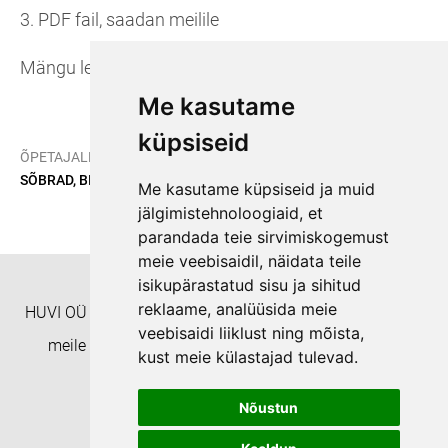
3. PDF fail, saadan meilile
Mängu leiab
e-poest
Me kasutame
küpsiseid
/
/
ÕPETAJALE
ÕPPEMATERJALID
SÕBRAD, BINGO! Häälikumäng
Me kasutame küpsiseid ja muid
jälgimistehnoloogiaid, et
parandada teie sirvimiskogemust
meie veebisaidil, näidata teile
isikupärastatud sisu ja sihitud
reklaame, analüüsida meie
HUVI OÜ Täienduskoolitusasutus EHISe ID: 8332 Helista
veebisaidi liiklust ning mõista,
meile numbril +372 55938233 või kirjuta aadressil
kust meie külastajad tulevad.
koolitushuvi@gmail.com
Nõustun
Privaatsuspoliitika