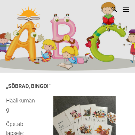
„SÕBRAD, BINGO!“
Häälikumän
g
Õpetab
lapsele: