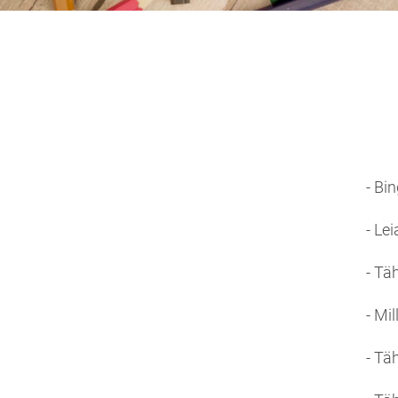
- Bi
- Le
- Täh
- Mi
- Tä