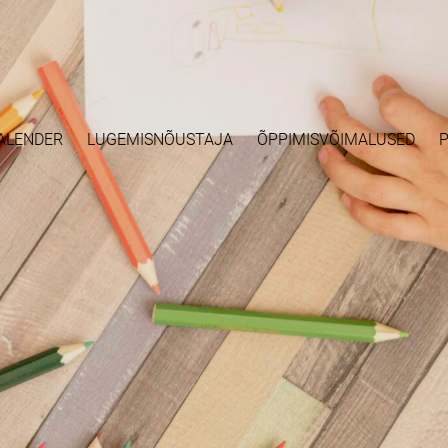
ALENDER
LUGEMISNÕUSTAJA
ÕPPIMISVÕIMALUSED
P