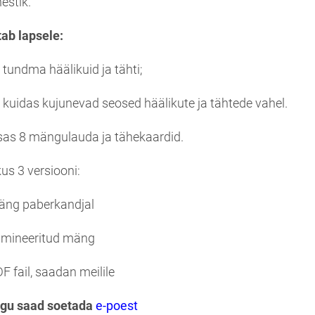
hestik.
ab lapsele:
tundma häälikuid ja tähti;
kuidas kujunevad seosed häälikute ja tähtede vahel.
as 8 mängulauda ja tähekaardid.
kus 3 versiooni:
äng paberkandjal
amineeritud mäng
DF fail, saadan meilile
gu saad soetada
e-poest