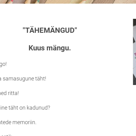
"TÄHEMÄNGUD"
Kuus mängu.
ngo!
ia samasugune täht!
ed ritta!
lline täht on kadunud?
htede memoriin.