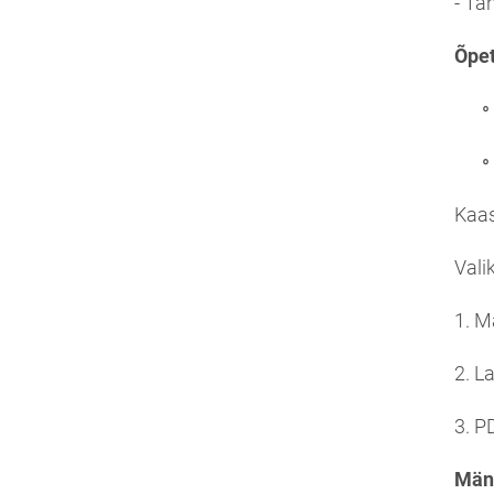
- Tä
Õpet
Kaas
Vali
1. M
2. L
3. P
Män